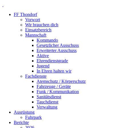
FF Thondorf
Vorwort
Wir brauchen dich
Einsatzbereich
Mannschaft
Kommando
Gesetzlicher Ausschuss
Erweiterter Ausschuss
Aktive
Ehrendienstgrade
Jugend
In Ehren halten wir
Fachdienste
Atemschutz / Körperschutz
Fahrzeuge / Geräte
Funk / Kommunikation
Sanitätsdienst
Tauchdienst
Verwaltung
Ausrüstung
Fuhrpark
Berichte
2026