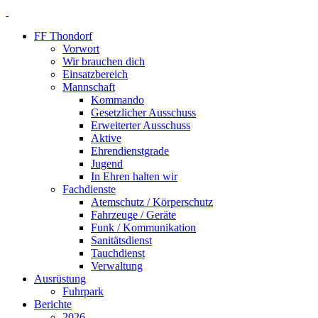
FF Thondorf
Vorwort
Wir brauchen dich
Einsatzbereich
Mannschaft
Kommando
Gesetzlicher Ausschuss
Erweiterter Ausschuss
Aktive
Ehrendienstgrade
Jugend
In Ehren halten wir
Fachdienste
Atemschutz / Körperschutz
Fahrzeuge / Geräte
Funk / Kommunikation
Sanitätsdienst
Tauchdienst
Verwaltung
Ausrüstung
Fuhrpark
Berichte
2026